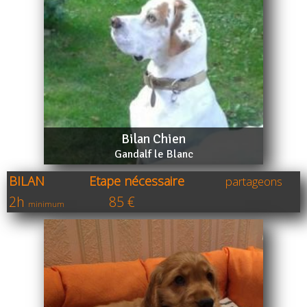
Bilan Chien
Gandalf le Blanc
BILAN Etape nécessaire
partageons
2h
85 €
minimum