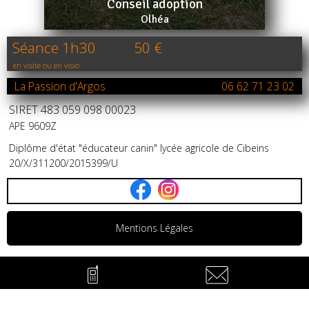
Conseil adoption
Olhéa
Séance 1h30 50 €
en visite ou en visio
La Passion d'Argos
06 62 71 23 02
SIRET 483 059 098 00023
APE 9609Z
Diplôme d'état "éducateur canin" lycée agricole de Cibeins
20/X/311200/2015399/U
Mentions Légales